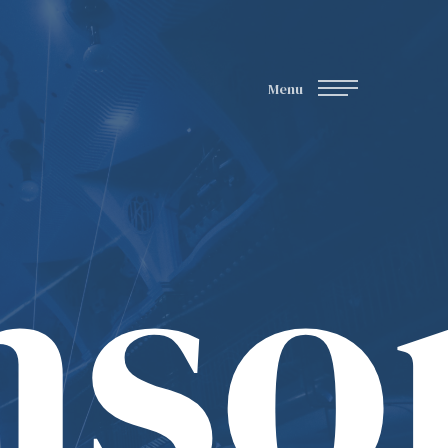
Menu
nso