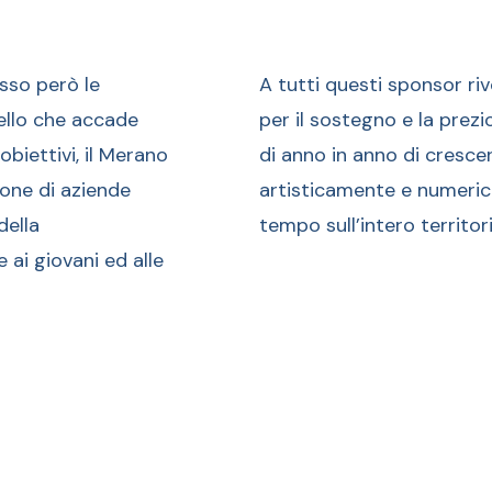
esso però le
A tutti questi sponsor ri
uello che accade
per il sostegno e la prez
obiettivi, il Merano
di anno in anno di cresce
ione di aziende
artisticamente e numeric
della
tempo sull’intero territor
 ai giovani ed alle