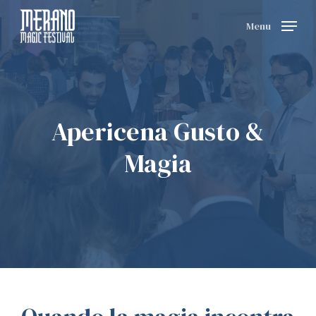
Skip
Menu
to
main
content
Apericena Gusto &
Magia