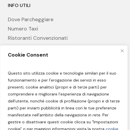
INFO UTILI
Dove Parcheggiare
Numero Taxi
Ristoranti Convenzionati
Hotel Partner
Cookie Consent
CREDITS
Questo sito utilizza cookie e tecnologie similari per il suo
funzionamento e per l’erogazione dei servizi in esso
Privacy Policy
presenti, cookie analitici (propri e di terze parti) per
Cookie Policy
comprendere e migliorare l’esperienza di navigazione
dell’utente, nonché cookie di profilazione (propri e di terze
Impressum
parti) per inviarti pubblicità in linea con le tue preferenze
manifestate nell’ambito della navigazione in rete. Per
Sitemap
gestire o disattivare questi cookie clicca su "Impostazioni
Impostazioni Cookie
cookie" o per maggiori informazioni visita la nostra
cookie