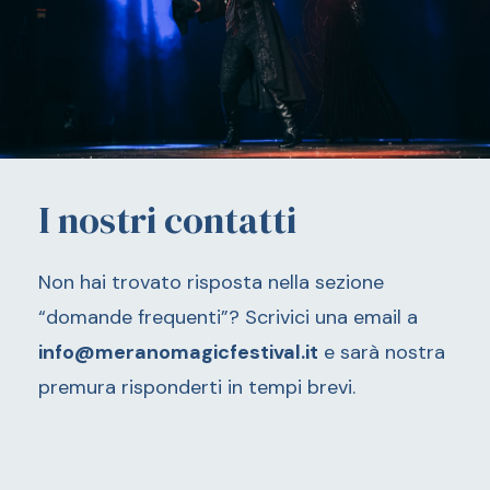
www.hotel-adria.com
Passeggiata Lungo Passirio
0473-860968
Hotel Terme Merano
www.hoteltermemerano.it
Ristorante Aqua
Passeggiata Lungo Passirio, 56
Hotel Europa Splendid
0473-602370
www.europa-splendid.com
I nostri contatti
Ristorante Sigmund
Hotel Westend
Non hai trovato risposta nella sezione
Corso Libertà, 2
www.westend.it
“domande frequenti”? Scrivici una email a
0473-237749
info@meranomagicfestival.it
e sarà nostra
Truma Apartments
premura risponderti in tempi brevi.
Römerkeller Merano Corso
www.truma-apartment.it
Corso Libertà, 54
0473-530054
Prinz Rudolf Smarthotel