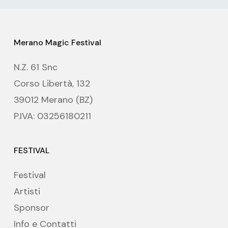
www.prinzrudolf.com
Ristorante Pizzeria Principe
Corso Libertà, 97/A
Villa Tell
Merano Magic Festival
0473-232828
www.villatell.it
N.Z. 61 Snc
Corso Libertà, 132
39012 Merano (BZ)
P.IVA: 03256180211
FESTIVAL
Festival
Artisti
Sponsor
Info e Contatti